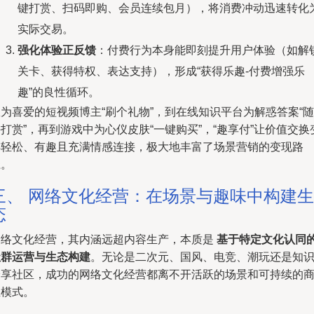
键打赏、扫码即购、会员连续包月），将消费冲动迅速转化
实际交易。
强化体验正反馈
：付费行为本身能即刻提升用户体验（如解
关卡、获得特权、表达支持），形成“获得乐趣-付费增强乐
趣”的良性循环。
为喜爱的短视频博主“刷个礼物”，到在线知识平台为解惑答案“随
打赏”，再到游戏中为心仪皮肤“一键购买”，“趣享付”让价值交换
得轻松、有趣且充满情感连接，极大地丰富了场景营销的变现路
径。
三、 网络文化经营：在场景与趣味中构建生
态
网络文化经营，其内涵远超内容生产，本质是
基于特定文化认同
社群运营与生态构建
。无论是二次元、国风、电竞、潮玩还是知
分享社区，成功的网络文化经营都离不开活跃的场景和可持续的
业模式。