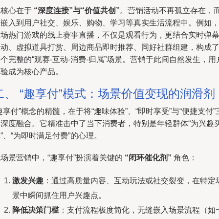
其核心在于
“深度连接”与“价值共创”
。营销活动不再孤立存在，
是嵌入到用户社交、娱乐、购物、学习等真实生活流程中。例如
一场热门游戏的线上赛事直播，不仅是观看行为，更结合实时弹
互动、虚拟道具打赏、周边商品即时推荐、同好社群组建，构成
个完整的“观赛-互动-消费-归属”场景。营销于此间自然发生，用
体验成为核心产品。
二、 “趣享付”模式：场景价值变现的润滑剂
趣享付”概念的精髓，在于将“趣味体验”、“即时享受”与“便捷支付”
者深度融合。它精准击中了当下消费者，特别是年轻群体“为兴趣
”、“为即时满足付费”的心理。
场景营销中，“趣享付”扮演着关键的
“闭环催化剂”
角色：
激发兴趣
：通过高质量内容、互动玩法或社交裂变，在特定
景中瞬间抓住用户兴趣点。
降低决策门槛
：支付流程极度简化，无缝嵌入场景流程（如