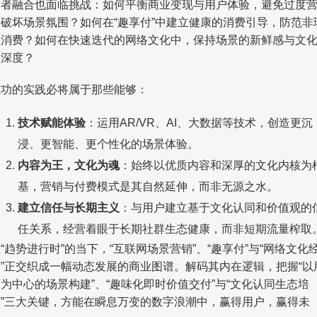
三者融合也面临挑战：如何平衡商业变现与用户体验，避免过度
销破坏场景氛围？如何在“趣享付”中建立健康的消费引导，防范非
性消费？如何在快速迭代的网络文化中，保持场景的新鲜感与文
的深度？
成功的实践必将属于那些能够：
技术赋能体验
：运用AR/VR、AI、大数据等技术，创造更沉
浸、更智能、更个性化的场景体验。
内容为王，文化为魂
：始终以优质内容和深厚的文化内核为
基，营销与付费模式是其自然延伸，而非无源之水。
建立信任与长期主义
：与用户建立基于文化认同和价值观的
任关系，经营着眼于长期社群生态健康，而非短期流量榨取
“趋势进行时”的当下，“互联网场景营销”、“趣享付”与“网络文化
营”正交织成一幅动态发展的商业图谱。解码其内在逻辑，把握“以
为中心的场景构建”、“趣味化即时价值交付”与“文化认同生态培
育”三大关键，方能在瞬息万变的数字浪潮中，赢得用户，赢得未