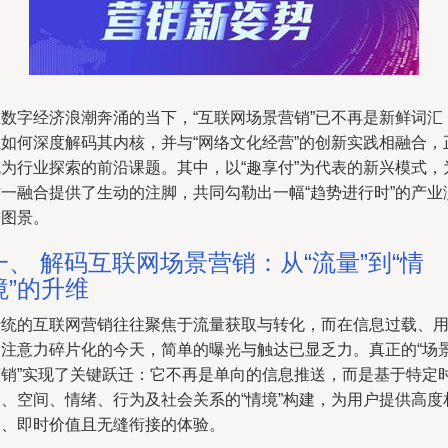
在数字经济浪潮奔涌的当下，“互联网场景营销”已不再是新鲜词汇
但如何深度解码其内核，并与“网络文化经营”的创新实践相融合，
成为行业探索的前沿课题。其中，以“趣享付”为代表的新兴模式，
这一融合提供了生动的注脚，共同勾勒出一幅“趋势进行时”的产业
进图景。
一、 解码互联网场景营销：从“流量”到“情
境”的升维
传统的互联网营销往往聚焦于流量获取与转化，而在信息过载、
户注意力碎片化的今天，简单的曝光与触达已显乏力。真正的“场
营销”实现了关键跃迁：它不再是单向的信息推送，而是基于特定
间、空间、情绪、行为及社会关系的“情境”构建，为用户提供高度
关、即时价值且无缝衔接的体验。